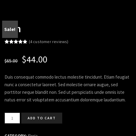
Eon
Sale!
(
4
customer reviews)
Rated
4
5.00
out of 5
$
44.00
based on
$
65.00
customer
ratings
Duis consequat commodo lectus molestie tincidunt. Etiam feugiat
nunc a consectetur laoreet. Sed molestie ornare augue, sed
porttitor neque blandit non. Sed ut perspiciatis unde omnis iste
natus error sit voluptatem accusantium doloremque laudantium.
ADD TO CART
CATEGORY:
floria